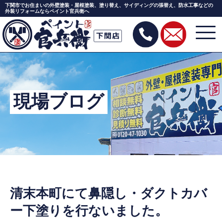
下関市でお住まいの外壁塗装・屋根塗装、塗り替え、サイディングの張替え、防水工事などの
外装リフォームならペイント官兵衛へ
Skip
to
the
content
現場ブログ
清末本町にて鼻隠し・ダクトカバ
ー下塗りを行ないました。