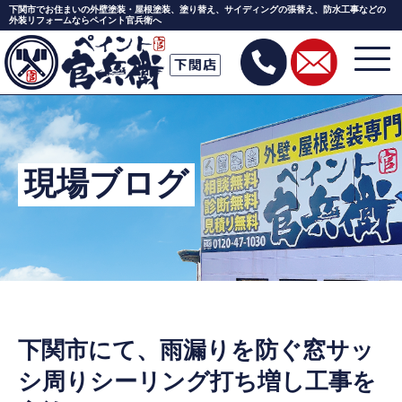
下関市でお住まいの外壁塗装・屋根塗装、塗り替え、サイディングの張替え、防水工事などの
外装リフォームならペイント官兵衛へ
Skip
to
the
content
現場ブログ
下関市にて、雨漏りを防ぐ窓サッ
シ周りシーリング打ち増し工事を