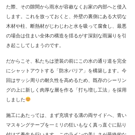
た際、その隙間から雨水が容赦なくお家の内部へと侵入
します。これを放っておくと、外壁の裏側にある大切な
木材や柱、断熱材がじわじわと水を吸って腐食し、最悪
の場合は住まい全体の構造を揺るがす深刻な雨漏りを引
き起こしてしまうのです。
だからこそ、私たちは塗装の前にこの水の通り道を完全
にシャットアウトする「防水バリア」を構築します。今
回はサッシ周りの耐久性を高めるため、既存のシーリン
グの上に新しく肉厚な層を作る「打ち増し工法」を採用
しました
施工にあたっては、まず充填する溝の両サイドへ、青い
マスキングテープを一ミリの狂いもなく真っ直ぐに貼り
付けて養生を行います。このラインの美しさが最終的な