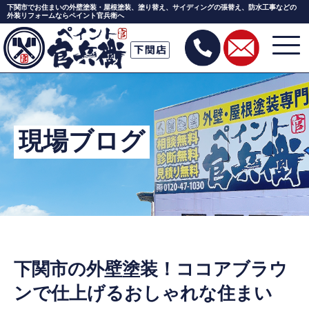
下関市でお住まいの外壁塗装・屋根塗装、塗り替え、サイディングの張替え、防水工事などの
外装リフォームならペイント官兵衛へ
Skip
to
the
content
現場ブログ
下関市の外壁塗装！ココアブラウ
ンで仕上げるおしゃれな住まい