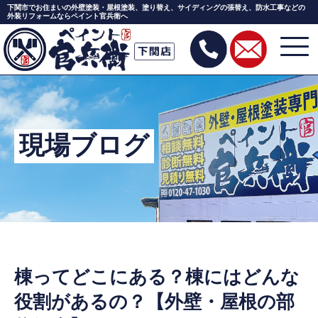
下関市でお住まいの外壁塗装・屋根塗装、塗り替え、サイディングの張替え、防水工事などの
外装リフォームならペイント官兵衛へ
Skip
to
the
content
現場ブログ
棟ってどこにある？棟にはどんな
役割があるの？【外壁・屋根の部