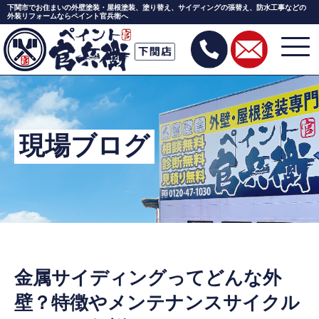
下関市でお住まいの外壁塗装・屋根塗装、塗り替え、サイディングの張替え、防水工事などの
外装リフォームならペイント官兵衛へ
Skip
to
the
content
現場ブログ
金属サイディングってどんな外
壁？特徴やメンテナンスサイクル